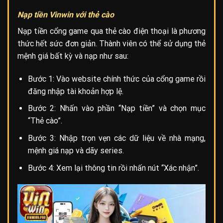
Nạp tiền Vinwin với thẻ cào
Nạp tiền cổng game qua thẻ cào điện thoại là phương
thức hết sức đơn giản. Thành viên có thể sử dụng thẻ
mệnh giá bất kỳ và nạp như sau:
Bước 1: Vào website chính thức của cổng game rồi
đăng nhập tài khoản hợp lệ.
Bước 2: Nhấn vào phần “Nạp tiền” và chọn mục
“Thẻ cào”.
Bước 3: Nhập trọn vẹn các dữ liệu về nhà mạng,
mệnh giá nạp và dãy series.
Bước 4: Xem lại thông tin rồi nhấn nút “Xác nhận”.