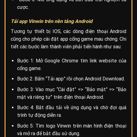
cược.
Tải app Vinwin trên nền tảng Android
Tương tự thiết bị IOS, các dòng điện thoại Android
cũng cho phép cài đặt app cổng game mau chóng. Chi
tiết các bước làm thành viên phải tiến hành như sau:
Bước 1: Mở Google Chrome tìm link website của
cổng game.
Bước 2: Bấm “Tải app” rồi chọn Android Download.
Bước 3: Vào mục “Cài đặt” => “Bảo mật” => “Bảo
mật và riêng tư” trên điện thoại Android.
Bước 4: Bắt đầu tải về ứng dụng và chờ đợi quá
trình tự động diễn ra.
Bước 5: Tìm logo Vinwin trên màn hình điện thoại
và mở ra để bắt đầu sử dụng.