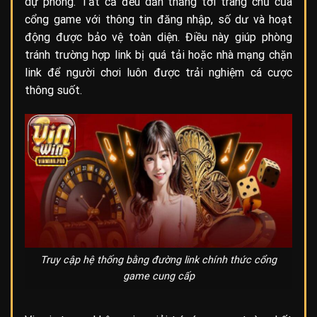
dự phòng. Tất cả đều dẫn thẳng tới trang chủ của
cổng game với thông tin đăng nhập, số dư và hoạt
động được bảo vệ toàn diện. Điều này giúp phòng
tránh trường hợp link bị quá tải hoặc nhà mạng chặn
link để người chơi luôn được trải nghiệm cá cược
thông suốt.
Truy cập hệ thống bằng đường link chính thức cổng
game cung cấp