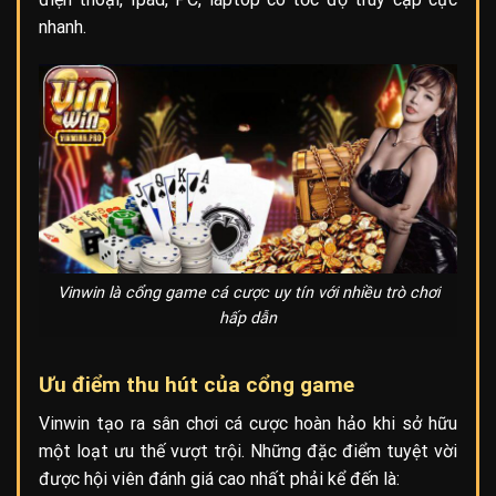
nhanh.
Vinwin là cổng game cá cược uy tín với nhiều trò chơi
hấp dẫn
Ưu điểm thu hút của cổng game
Vinwin tạo ra sân chơi cá cược hoàn hảo khi sở hữu
một loạt ưu thế vượt trội. Những đặc điểm tuyệt vời
được hội viên đánh giá cao nhất phải kể đến là: