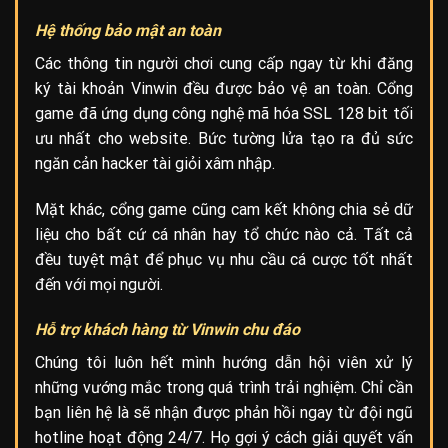
Hệ thống bảo mật an toàn
Các thông tin người chơi cung cấp ngay từ khi đăng
ký tài khoản Vinwin đều được bảo vệ an toàn. Cổng
game đã ứng dụng công nghệ mã hóa SSL 128 bit tối
ưu nhất cho website. Bức tường lửa tạo ra đủ sức
ngăn cản hacker tài giỏi xâm nhập.
Mặt khác, cổng game cũng cam kết không chia sẻ dữ
liệu cho bất cứ cá nhân hay tổ chức nào cả. Tất cả
đều tuyệt mật để phục vụ nhu cầu cá cược tốt nhất
đến với mọi người.
Hỗ trợ khách hàng từ Vinwin chu đáo
Chúng tôi luôn hết mình hướng dẫn hội viên xử lý
những vướng mắc trong quá trình trải nghiệm. Chỉ cần
bạn liên hệ là sẽ nhận được phản hồi ngay từ đội ngũ
hotline hoạt động 24/7. Họ gợi ý cách giải quyết vấn