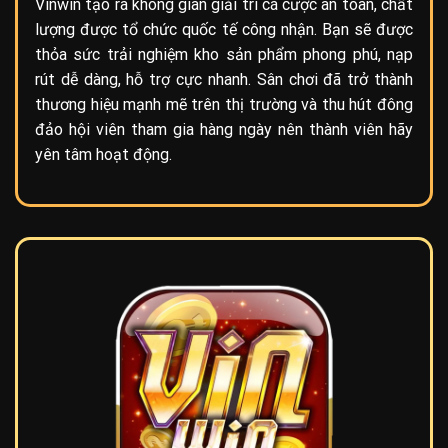
Vinwin tạo ra không gian giải trí cá cược an toàn, chất
lượng được tổ chức quốc tế công nhận. Bạn sẽ được
thỏa sức trải nghiệm kho sản phẩm phong phú, nạp
rút dễ dàng, hỗ trợ cực nhanh. Sân chơi đã trở thành
thương hiệu mạnh mẽ trên thị trường và thu hút đông
đảo hội viên tham gia hàng ngày nên thành viên hãy
yên tâm hoạt động.