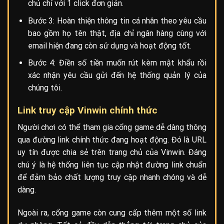
chủ chỉ với 1 click đơn giản.
Bước 3: Hoàn thiện thông tin cá nhân theo yêu cầu
bao gồm họ tên thật, địa chỉ ngân hàng cùng với
email hiện đang còn sử dụng và hoạt động tốt.
Bước 4: Điền số tiền muốn rút kèm mật khẩu rồi
xác nhận yêu cầu gửi đến hệ thống quản lý của
chúng tôi.
Link truy cập Vinwin chính thức
Người chơi có thể tham gia cổng game dễ dàng thông
qua đường link chính thức đang hoạt động. Đó là URL
uy tín được chia sẻ trên trang chủ của Vinwin. Đáng
chú ý là hệ thống liên tục cập nhật đường link chuẩn
để đảm bảo chất lượng truy cập nhanh chóng và dễ
dàng.
Ngoài ra, cổng game còn cung cấp thêm một số link