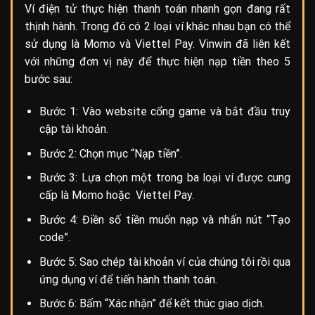
Ví điện tử thực hiện thanh toán nhanh gọn đang rất
thịnh hành. Trong đó có 2 loại ví khác nhau bạn có thể
sử dụng là Momo và Viettel Pay. Vinwin đã liên kết
với những đơn vị này để thực hiện nạp tiền theo 5
bước sau:
Bước 1: Vào website cổng game và bắt đầu truy
cập tài khoản.
Bước 2: Chọn mục “Nạp tiền”.
Bước 3: Lựa chọn một trong ba loại ví được cung
cấp là Momo hoặc Viettel Pay.
Bước 4: Điền số tiền muốn nạp và nhấn nút “Tạo
code”.
Bước 5: Sao chép tài khoản ví của chúng tôi rồi qua
ứng dụng ví để tiến hành thanh toán.
Bước 6: Bấm “Xác nhận” để kết thúc giao dịch.