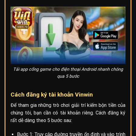
Tải app cổng game cho điện thoại Android nhanh chóng
qua 5 bước
Cách đăng ký tài khoản Vinwin
Để tham gia những trò chơi giải trí kiếm bộn tiền của
chúng tôi, bạn cần có tài khoản riêng. Cách đăng ký
rất dễ dàng theo 5 bước sau:
Bước 1: Truy cập đường truyền ổn định và vào trình