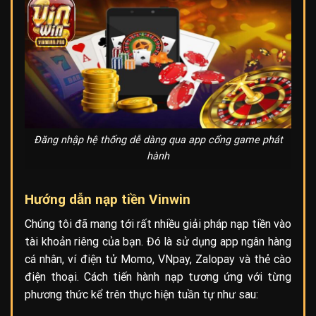
Đăng nhập hệ thống dễ dàng qua app cổng game phát
hành
Hướng dẫn nạp tiền Vinwin
Chúng tôi đã mang tới rất nhiều giải pháp nạp tiền vào
tài khoản riêng của bạn. Đó là sử dụng app ngân hàng
cá nhân, ví điện tử Momo, VNpay, Zalopay và thẻ cào
điện thoại. Cách tiến hành nạp tương ứng với từng
phương thức kể trên thực hiện tuần tự như sau: