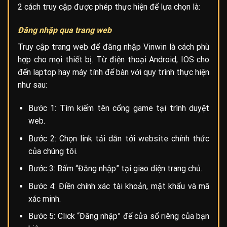
2 cách truy cập được phép thực hiện để lựa chọn là:
Đăng nhập qua trang web
Truy cập trang web để đăng nhập Vinwin là cách phù
hợp cho mọi thiết bị. Từ điện thoại Android, IOS cho
đến laptop hay máy tính để bàn với quy trình thực hiện
như sau:
Bước 1: Tìm kiếm tên cổng game tại trình duyệt
web.
Bước 2: Chọn link tải dẫn tới website chính thức
của chúng tôi.
Bước 3: Bấm “Đăng nhập” tại giao diện trang chủ.
Bước 4: Điền chính xác tài khoản, mật khẩu và mã
xác minh.
Bước 5: Click “Đăng nhập” để cửa sổ riêng của bạn