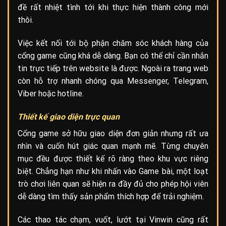
đề rất nhiệt tình tới khi thực hiện thành công mới
thôi.
Việc kết nối tới bộ phận chăm sóc khách hàng của
cổng game cũng khá dễ dàng. Bạn có thể chỉ cần nhắn
tin trực tiếp trên website là được. Ngoài ra trang web
còn hỗ trợ nhanh chóng qua Messenger, Telegram,
Viber hoặc hotline.
Thiết kế giao diện trực quan
Cổng game sở hữu giao diện đơn giản nhưng rất ưa
nhìn và cuốn hút giác quan mạnh mẽ. Từng chuyên
mục đều được thiết kế rõ ràng theo khu vực riêng
biệt. Chẳng hạn như khi nhấn vào Game bài, một loạt
trò chơi liên quan sẽ hiện ra đầy đủ cho phép hội viên
dễ dàng tìm thấy sản phẩm thích hợp để trải nghiệm.
Các thao tác chạm, vuốt, lướt tại Vinwin cũng rất