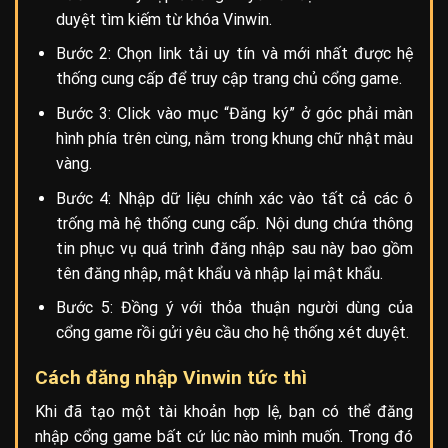
duyệt tìm kiếm từ khóa Vinwin.
Bước 2: Chọn link tải uy tín và mới nhất được hệ
thống cung cấp để truy cập trang chủ cổng game.
Bước 3: Click vào mục “Đăng ký” ở góc phải màn
hình phía trên cùng, nằm trong khung chữ nhật màu
vàng.
Bước 4: Nhập dữ liệu chính xác vào tất cả các ô
trống mà hệ thống cung cấp. Nội dung chứa thông
tin phục vụ quá trình đăng nhập sau này bao gồm
tên đăng nhập, mật khẩu và nhập lại mật khẩu.
Bước 5: Đồng ý với thỏa thuận người dùng của
cổng game rồi gửi yêu cầu cho hệ thống xét duyệt.
Cách đăng nhập Vinwin tức thì
Khi đã tạo một tài khoản hợp lệ, bạn có thể đăng
nhập cổng game bất cứ lúc nào mình muốn. Trong đó