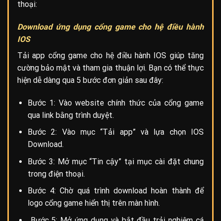
thoại:
Download ứng dụng cổng game cho hệ điều hành
IOS
Tải app cổng game cho hệ điều hành IOS giúp tăng
cường bảo mật và tham gia thuận lợi. Bạn có thể thực
hiện dễ dàng qua 5 bước đơn giản sau đây:
Bước 1: Vào website chính thức của cổng game
qua link bằng trình duyệt.
Bước 2: Vào mục “Tải app” và lựa chọn IOS
Download.
Bước 3: Mở mục “Tin cậy” tại mục cài đặt chung
trong điện thoại.
Bước 4: Chờ quá trình download hoàn thành để
logo cổng game hiển thị trên màn hình.
Bước 5: Mở ứng dụng và bắt đầu trải nghiệm cá