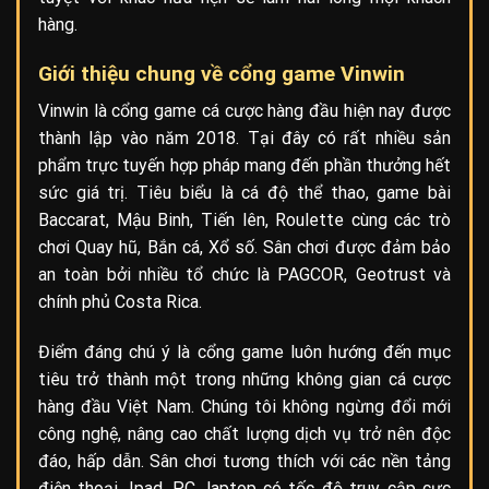
hàng.
Giới thiệu chung về cổng game Vinwin
Vinwin là cổng game cá cược hàng đầu hiện nay được
thành lập vào năm 2018. Tại đây có rất nhiều sản
phẩm trực tuyến hợp pháp mang đến phần thưởng hết
sức giá trị. Tiêu biểu là cá độ thể thao, game bài
Baccarat, Mậu Binh, Tiến lên, Roulette cùng các trò
chơi Quay hũ, Bắn cá, Xổ số. Sân chơi được đảm bảo
an toàn bởi nhiều tổ chức là PAGCOR, Geotrust và
chính phủ Costa Rica.
Điểm đáng chú ý là cổng game luôn hướng đến mục
tiêu trở thành một trong những không gian cá cược
hàng đầu Việt Nam. Chúng tôi không ngừng đổi mới
công nghệ, nâng cao chất lượng dịch vụ trở nên độc
đáo, hấp dẫn. Sân chơi tương thích với các nền tảng
điện thoại, Ipad, PC, laptop có tốc độ truy cập cực