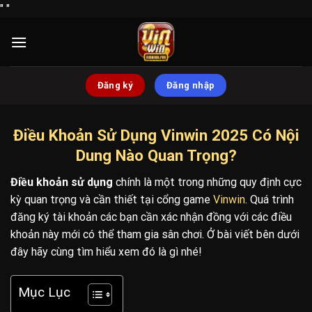
Chuyển
"
"
đến
nội
dung
Đăng ký
Đăng nhập
Điều Khoản Sử Dụng Vinwin 2025 Có Nội
Dung Nào Quan Trọng?
Điều khoản sử dụng
chính là một trong những quy định cực
kỳ quan trọng và cần thiết tại cổng game
Vinwin
. Quá trình
đăng ký tài khoản các bạn cần xác nhận đồng với các điều
khoản này mới có thể tham gia sân chơi. Ở bài viết bên dưới
đây hãy cùng tìm hiểu xem đó là gì nhé!
Mục Lục