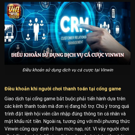
Điều khoản sử dụng dịch vụ cá cược tại Vinwin
Điều khoản khi người chơi thanh toán tại cổng game
Giao dịch tại cổng game bắt buộc phải tiến hành dựa trên
các kênh thanh toán mà đơn vị đang hỗ trợ. Chú ý trong quá
trình đặt lệnh hội viên cần nhập đúng thông tin cá nhân và
mật khẩu rút tiền. Ngoài ra, tương ứng với mỗi phương thức
Vinwin cũng quy định rõ hạn mức nạp, rút. Vì vậy người chơi