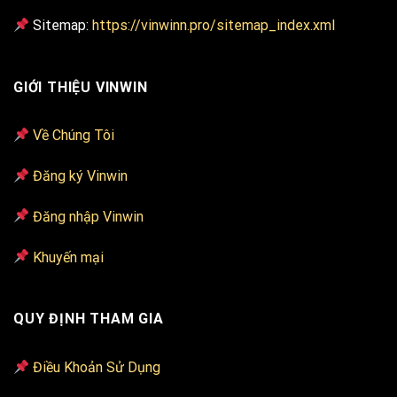
Sitemap:
https://vinwinn.pro/sitemap_index.xml
GIỚI THIỆU VINWIN
Về Chúng Tôi
Đăng ký Vinwin
Đăng nhập Vinwin
Khuyến mại
QUY ĐỊNH THAM GIA
Điều Khoản Sử Dụng