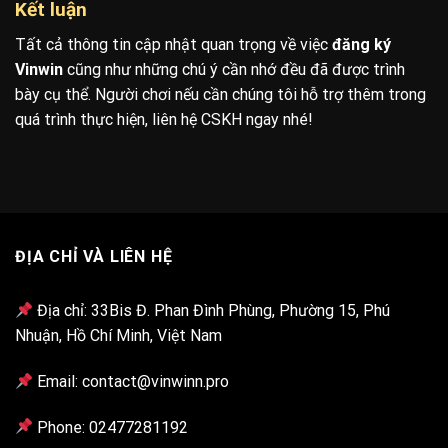
Kết luận
Tất cả thông tin cập nhật quan trọng về việc
đăng ký
Vinwin
cũng như những chú ý cần nhớ đều đã được trình
bày cụ thể. Người chơi nếu cần chúng tôi hỗ trợ thêm trong
quá trình thực hiện, liên hệ CSKH ngay nhé!
ĐỊA CHỈ VÀ LIÊN HỆ
Địa chỉ: 33Bis Đ. Phan Đình Phùng, Phường 15, Phú
Nhuận, Hồ Chí Minh, Việt Nam
Email:
contact@vinwinn.pro
Phone: 02477281192