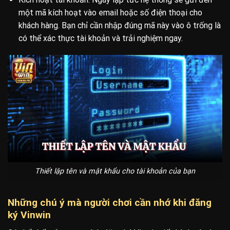
một mã kích hoạt vào email hoặc số điện thoại cho
khách hàng. Bạn chỉ cần nhập đúng mã này vào ô trống là
có thể xác thực tài khoản và trải nghiệm ngay.
Thiết lập tên và mật khẩu cho tài khoản của bạn
Những chú ý mà người chơi cần nhớ khi đăng
ký Vinwin