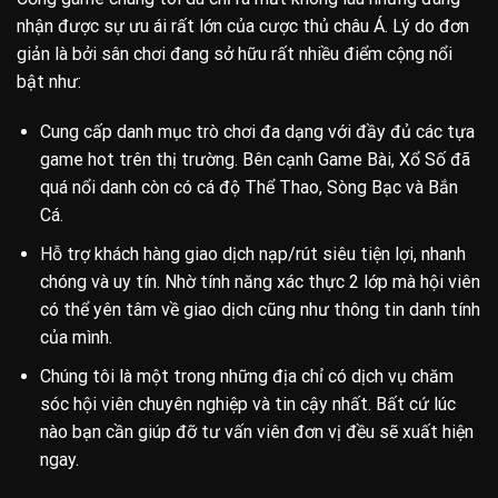
nhận được sự ưu ái rất lớn của cược thủ châu Á. Lý do đơn
giản là bởi sân chơi đang sở hữu rất nhiều điểm cộng nổi
bật như:
Cung cấp danh mục trò chơi đa dạng với đầy đủ các tựa
game hot trên thị trường. Bên cạnh Game Bài, Xổ Số đã
quá nổi danh còn có cá độ Thể Thao, Sòng Bạc và Bắn
Cá.
Hỗ trợ khách hàng giao dịch nạp/rút siêu tiện lợi, nhanh
chóng và uy tín. Nhờ tính năng xác thực 2 lớp mà hội viên
có thể yên tâm về giao dịch cũng như thông tin danh tính
của mình.
Chúng tôi là một trong những địa chỉ có dịch vụ chăm
sóc hội viên chuyên nghiệp và tin cậy nhất. Bất cứ lúc
nào bạn cần giúp đỡ tư vấn viên đơn vị đều sẽ xuất hiện
ngay.