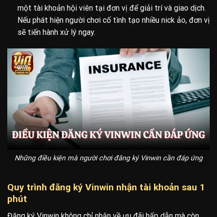
một tài khoản hội viên tại đơn vị để giải trí và giao dịch.
Nếu phát hiện người chơi cố tình tạo nhiều nick ảo, đơn vị
sẽ tiến hành xử lý ngay.
Những điều kiện mà người chơi đăng ký Vinwin cần đáp ứng
Quy trình đăng ký Vinwin nhận tài khoản sau 1
phút
Đăng ký Vinwin không chỉ nhận về ưu đãi hấp dẫn mà còn